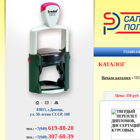
ГЛАВНА
КАТАЛОГ
Начало каталога
» П
Цена: 350 руб
83015, г.Донецк,
ул. 50-летия СССР, 160
619-88-20
тел.:
+7(949)
307-60-39
тел.:
+7(949)