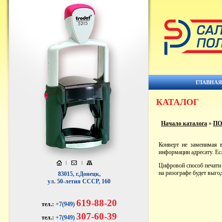
ГЛАВНА
КАТАЛОГ
Начало каталога
»
ПО
Конверт не заменимая 
информации адресату. Ес
Цифровой способ печати 
на ризографе будет выг
83015, г.Донецк,
ул. 50-летия СССР, 160
619-88-20
тел.:
+7(949)
307-60-39
тел.:
+7(949)