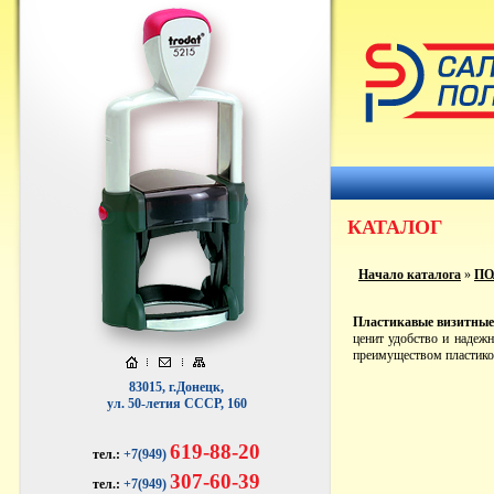
КАТАЛОГ
Начало каталога
»
ПО
Пластикавые визитные
ценит удобство и надежн
преимуществом пластико
83015, г.Донецк,
ул. 50-летия СССР, 160
619-88-20
тел.:
+7(949)
307-60-39
тел.:
+7(949)